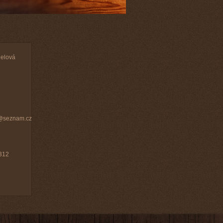
elová
a@seznam.cz
312