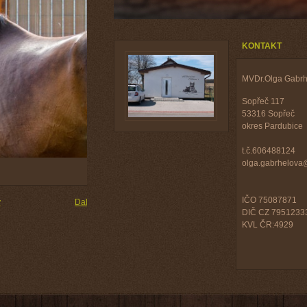
KONTAKT
MVDr.Olga Gabrh
Sopřeč 117
53316 Sopřeč
okres Pardubice
t.č.606488124
olga.gabrhelov
IČO 75087871
y
Další →
DIČ CZ 7951233
KVL ČR:4929