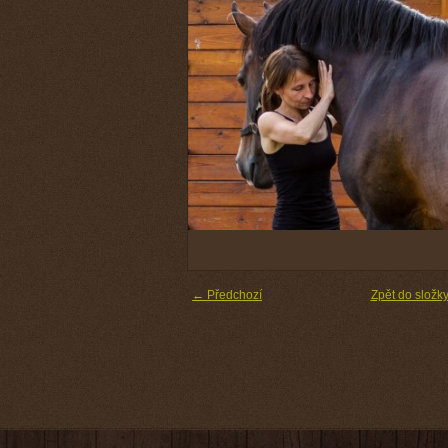
← Předchozí
Zpět do složk