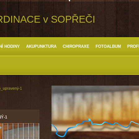
RDINACE v SOPŘEČI
NÍ HODINY
AKUPUNKTURA
CHIROPRAXE
FOTOALBUM
PROF
_upravený-1
Ý-1