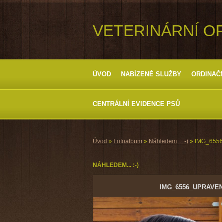
VETERINÁRNÍ O
ÚVOD
NABÍZENÉ SLUŽBY
ORDINAČ
CENTRÁLNÍ EVIDENCE PSŮ
Úvod
»
Fotoalbum
»
Náhledem... :-)
»
IMG_6556
NÁHLEDEM... :-)
IMG_6556_UPRAVEN